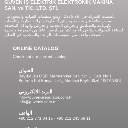
GÜVEN İŞ ELEKTRİK ELEKTRONİK MAKİNA
SAN. ve TİC. LTD. ŞTİ.
تأسست الشركة في عام 1975 ، وتنتج منظمات الفولت والمحولات ,
مصدر طاقة غير منقطع وخزائن البطارية وبنوك البطارية واللوحات
الكهربائية والصناديق والخزائن المعدنية والخزائن والهياكل المختلفة
لصناعة المحولات .والكهرباء مع أكثر من اربعين عامًا من المعرفة والخبرة
، أصبحت واحدة من المؤسسات الرائدة والمتجذرة في القطاع
ONLINE CATALOG
Check out our current catalog!
العنوان
Beylikdüzü OSB. Mermerciler San. Sit. 1. Cad. No:1
Bodrum Kat Konyalılar İş Merkezi Beylikdüzü / İSTANBUL
البريد الالكتروني
info@guvenisregulator.com.tr
info@guvenis.com.tr
الهاتف
+90 212 771 04 15 - +90 212 243 66 11